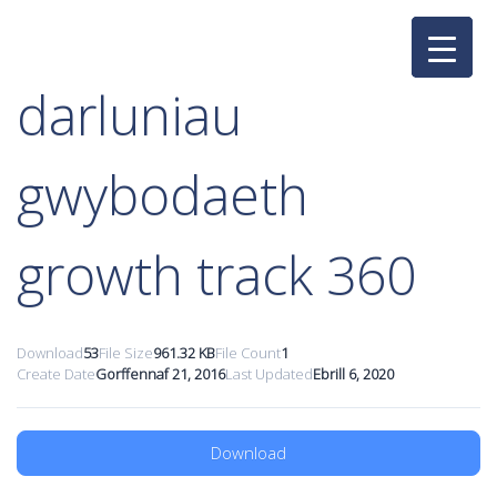
Skip
to
content
darluniau
gwybodaeth
growth track 360
Download
53
File Size
961.32 KB
File Count
1
Create Date
Gorffennaf 21, 2016
Last Updated
Ebrill 6, 2020
Download