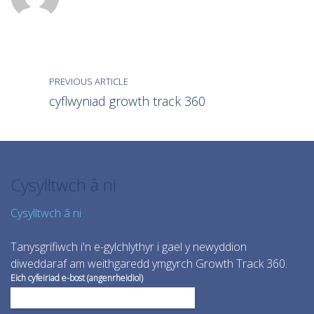
PREVIOUS ARTICLE
cyflwyniad growth track 360
Cysylltwch â ni
Cysylltwch â ni
Tanysgrifiwch i'n e-gylchlythyr i gael y newyddion
diweddaraf am weithgaredd ymgyrch Growth Track 360.
Eich cyfeiriad e-bost (angenrheidiol)